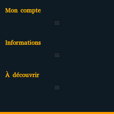
Mon compte
Informations
Politiques de protection de données personnelles
À découvrir