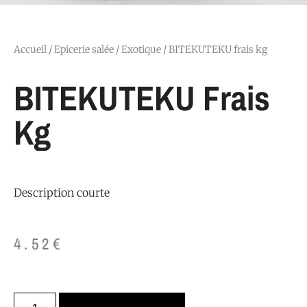
Accueil
/
Epicerie salée
/
Exotique
/ BITEKUTEKU frais kg
BITEKUTEKU Frais
Kg
Description courte
4.52
€