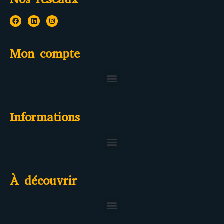
Mon compte
Informations
Politiques de protection de données personnelles
À découvrir